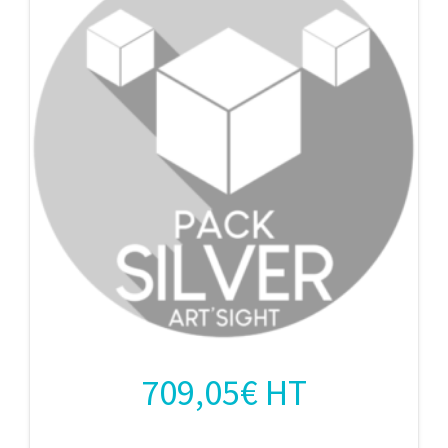
709,05
€
HT