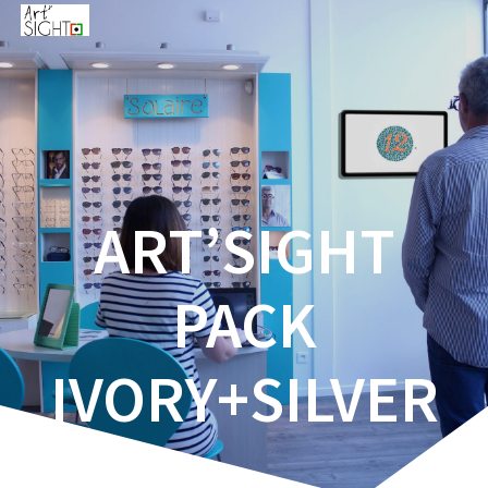
ART’SIGHT
PACK
IVORY+SILVER