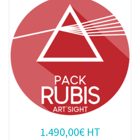
1.490,00
€
HT