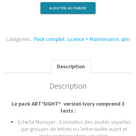
PACK
AJOUTER AU PANIER
IVORY+SILVER
Catégories :
Pack complet: Licence + Maintenance
,
qlm
Description
Description
Le pack ART’SIGHT® version Ivory comprend 3
tests :
Echelle Monoyer : Estimation des acuités visuelles
par groupes de lettres ou lettre isolée avant et
après compensations visuelles.